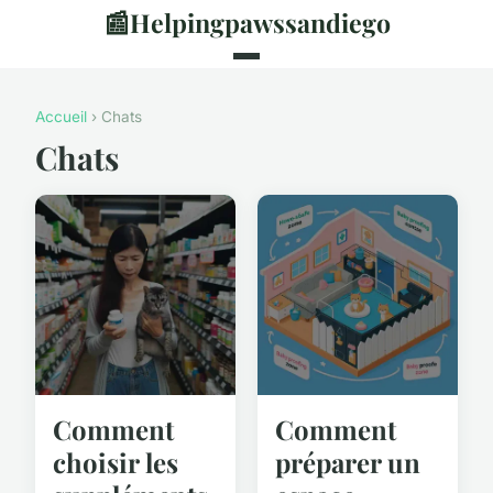
📰
Helpingpawssandiego
Accueil
› Chats
Chats
Comment
Comment
choisir les
préparer un