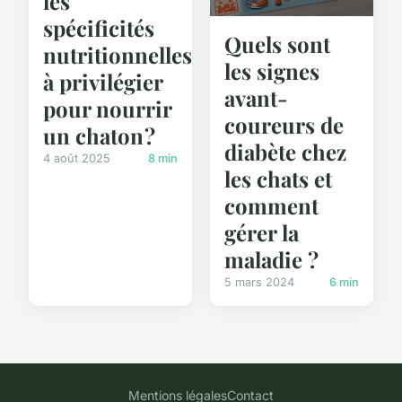
les
spécificités
Quels sont
nutritionnelles
les signes
à privilégier
avant-
pour nourrir
coureurs de
un chaton ?
diabète chez
4 août 2025
8 min
les chats et
comment
gérer la
maladie ?
5 mars 2024
6 min
Mentions légales
Contact