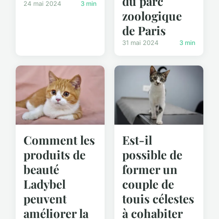
du parc
24 mai 2024
3 min
zoologique
de Paris
31 mai 2024
3 min
Comment les
Est-il
produits de
possible de
beauté
former un
Ladybel
couple de
peuvent
touis célestes
améliorer la
à cohabiter