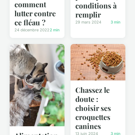
comment
conditions à
lutter contre
remplir
ce fléau ?
29 mars 2024
3 min
24 décembre 2022
2 min
Chassez le
doute :
choisir ses
croquettes
canines
13 juin 2024
3 min