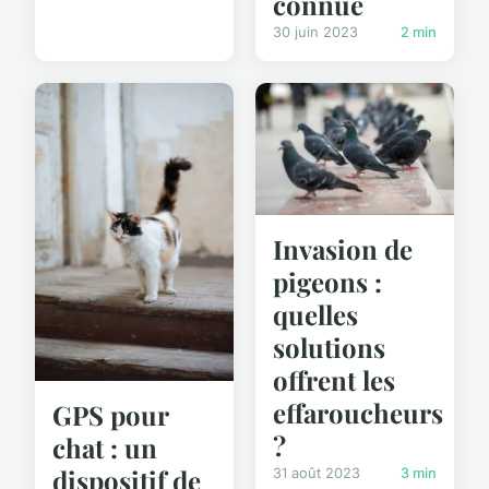
connue
30 juin 2023
2 min
Invasion de
pigeons :
quelles
solutions
offrent les
effaroucheurs
GPS pour
?
chat : un
dispositif de
31 août 2023
3 min