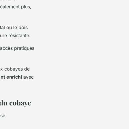
éalement plus,
al ou le bois
ure résistante.
 accès pratiques
aux cobayes de
t enrichi
avec
 du cobaye
use