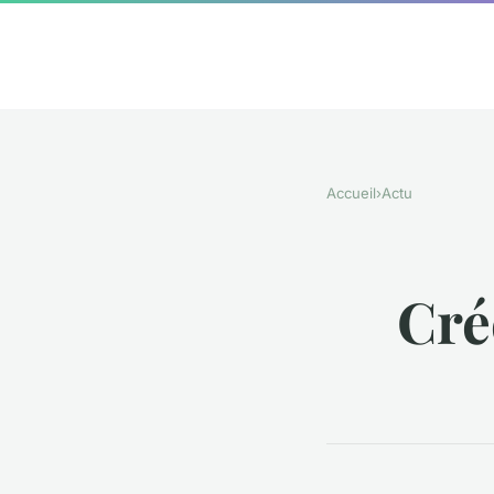
Accueil
›
Actu
Cré