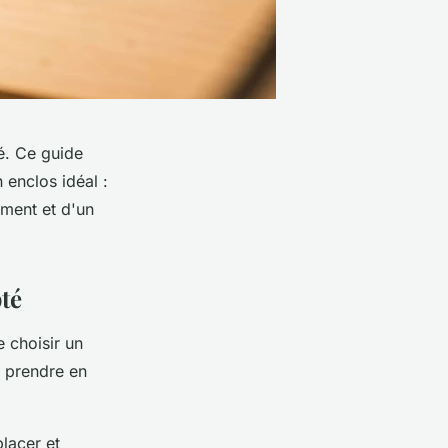
é. Ce guide
 enclos idéal :
ement et d'un
pté
e choisir un
à prendre en
lacer et