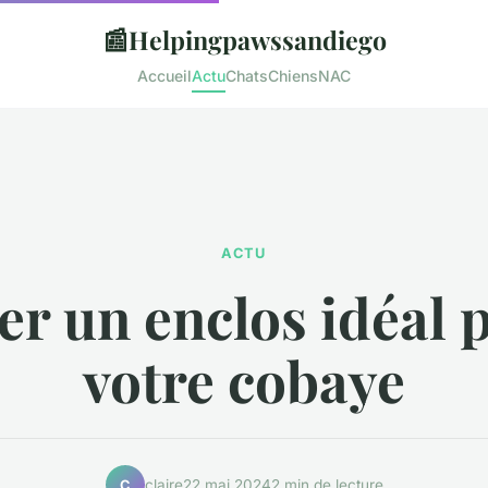
📰
Helpingpawssandiego
Accueil
Actu
Chats
Chiens
NAC
ACTU
er un enclos idéal 
votre cobaye
claire
22 mai 2024
2 min de lecture
C