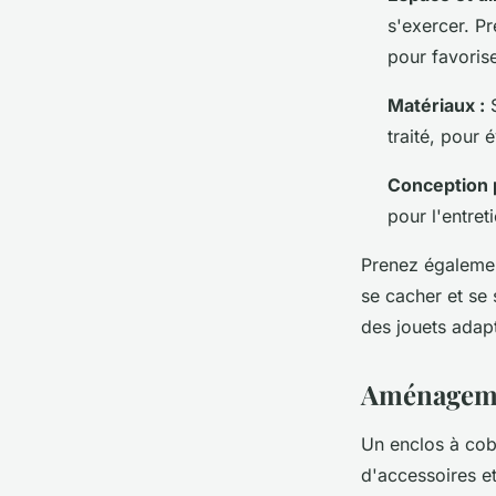
s'exercer. P
pour favorise
Matériaux :
S
traité, pour 
Conception p
pour l'entret
Prenez égalemen
se cacher et se 
des jouets adapt
Aménagemen
Un enclos à co
d'accessoires et