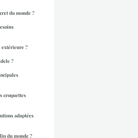
scret du monde ?
esoins
 extérieure ?
idele ?
incipales
es croquettes
lutions adaptées
alin du monde ?