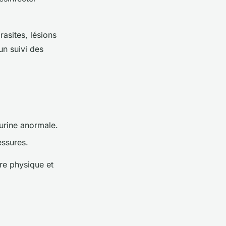
asites, lésions
un suivi des
'urine anormale.
essures.
tre physique et