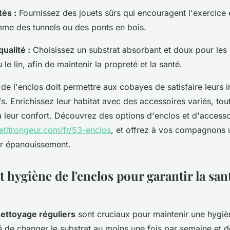
és :
Fournissez des jouets sûrs qui encouragent l'exercice e
me des tunnels ou des ponts en bois.
ualité :
Choisissez un substrat absorbant et doux pour les p
 le lin, afin de maintenir la propreté et la santé.
 l'enclos doit permettre aux cobayes de satisfaire leurs in
fs. Enrichissez leur habitat avec des accessoires variés, tout
 à leur confort. Découvrez des options d'enclos et d'accesso
etitrongeur.com/fr/53-enclos
, et offrez à vos compagnons 
r épanouissement.
t hygiène de l'enclos pour garantir la san
nettoyage réguliers
sont cruciaux pour maintenir une hygièn
de changer le substrat au moins une fois par semaine et d