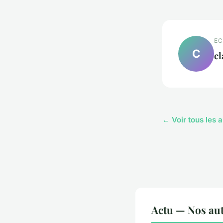
EC
C
cl
← Voir tous les a
Actu — Nos aut