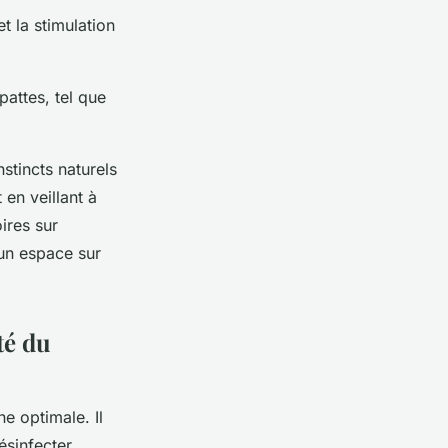
t la stimulation
attes, tel que
stincts naturels
 en veillant à
ires sur
un espace sur
té du
e optimale. Il
ésinfecter