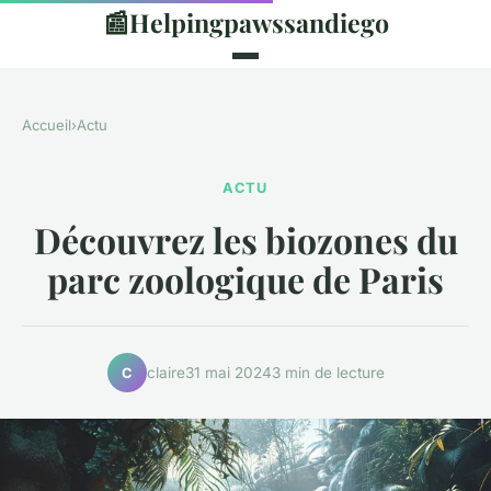
📰
Helpingpawssandiego
Accueil
›
Actu
ACTU
Découvrez les biozones du
parc zoologique de Paris
claire
31 mai 2024
3 min de lecture
C