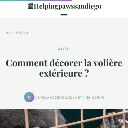
📰
Helpingpawssandiego
Accueil
›
Actu
ACTU
Comment décorer la volière
extérieure ?
claire
25 octobre 2023
5 min de lecture
C